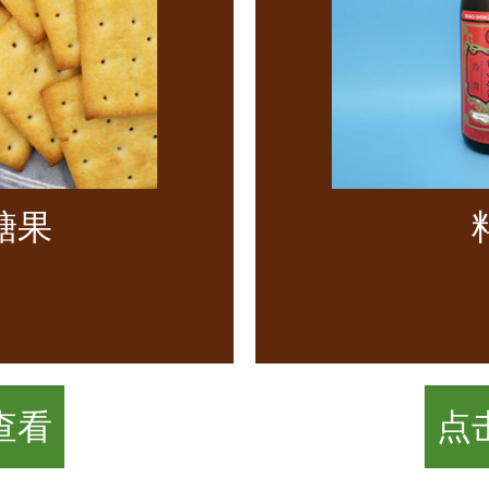
糖果
查看
点