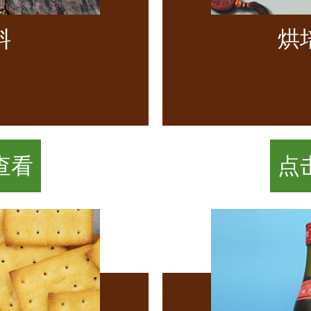
料
烘
查看
点