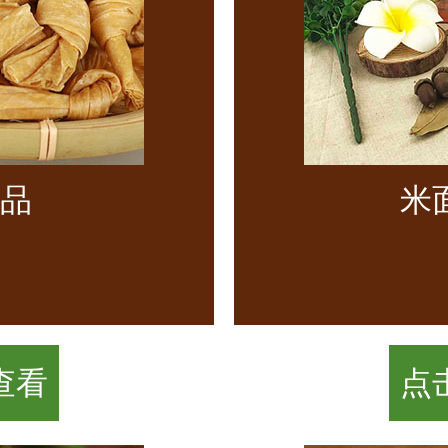
品
米
查看
点