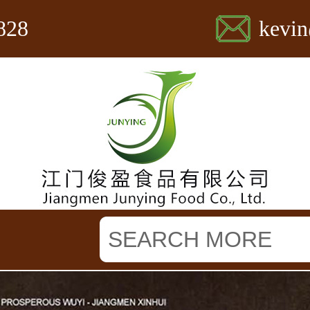
828
kevi